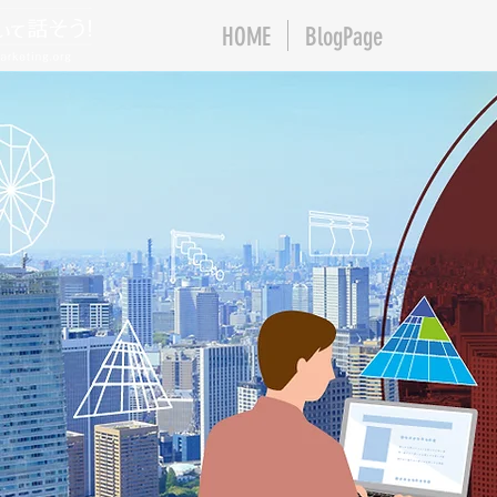
HOME
BlogPage